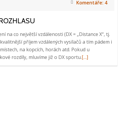
Komentáře: 4
A ROZHLASU
 na co největší vzdálenosti (DX = „Distance X“, tj.
kvalitnější příjem vzdálených vysílačů a tím pádem i
 místech, na kopcích, horách atd. Pokud u
Přečtěte
ové rozdíly, mluvíme již o DX sportu.
[…]
si
více
o
Dálkový
příjem
televize
a
rozhlasu