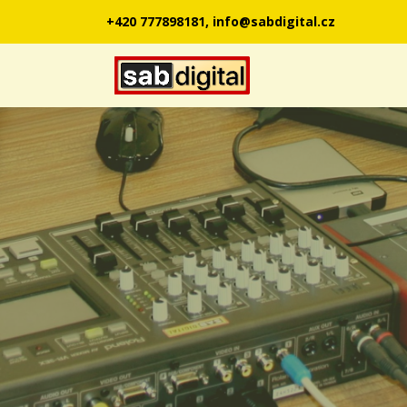
+420 777898181, info@sabdigital.cz
Přeskočit
na
obsah