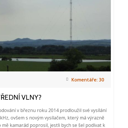
Českého
rozhlasu
a
jejich
budoucnost
Komentáře: 30
ŘEDNÍ VLNY?
ování v březnu roku 2014 prodloužil své vysílání
kHz, ovšem s novým vysílačem, který má výrazně
ě kamarád poprosil, jestli bych se šel podívat k