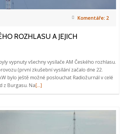
Komentáře: 2
ÉHO ROZHLASU A JEJICH
9 byly vypnuty všechny vysílače AM Českého rozhlasu.
provozu (první zkušební vysílání začalo dne 22.
kW bylo ještě možné poslouchat Radiožurnál v celé
Přečtěte
ad z Burgasu. Na
[…]
si
více
o
Vypnutí
AM
vysílačů